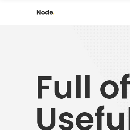
Full o
Usefu