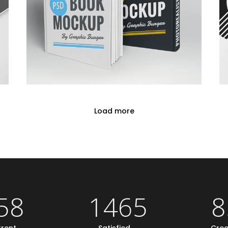
Load more
58
1465
8
rent
Satisfied
Cre