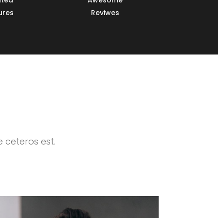
ures
Reviwes
ceteros est.