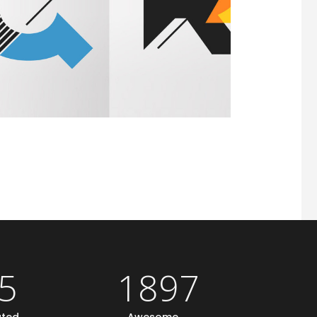
5
1897
ated
Awesome