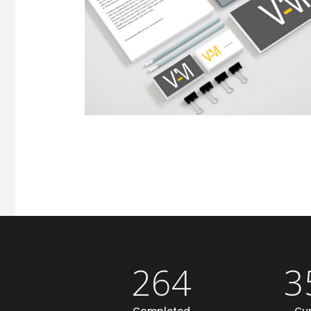
264
3
Completed
Cur