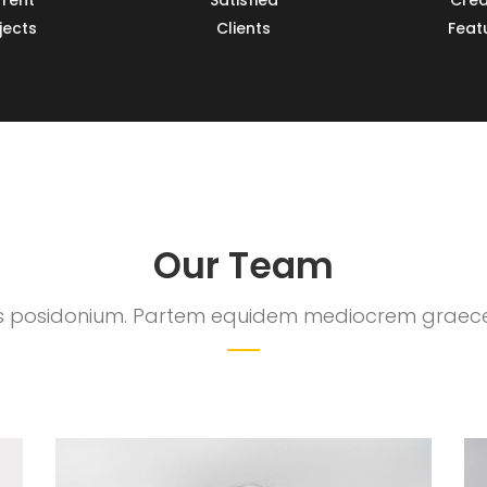
jects
Clients
Feat
Our Team
s posidonium. Partem equidem mediocrem graece 