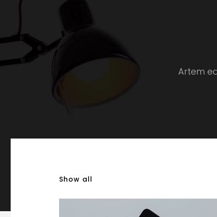
Artem eq
Show all