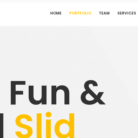
HOME
PORTFOLIO
TEAM
SERVICES
f Fun &
l
F
_