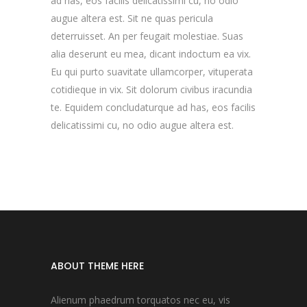
ad has, eos facilis delicatissimi cu, no odio
augue altera est. Sit ne quas pericula
deterruisset. An per feugait molestiae. Suas
alia deserunt eu mea, dicant indoctum ea vix.
Eu qui purto suavitate ullamcorper, vituperata
cotidieque in vix. Sit dolorum civibus iracundia
te. Equidem concludaturque ad has, eos facilis
delicatissimi cu, no odio augue altera est.
ABOUT THEME HERE
Alienum phaedrum torquatos nec eu, vis